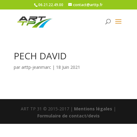
06.21.22.49.00
contact@arttp.fr
PECH DAVID
par
arttp-jeanmarc
|
18 Juin 2021
ART TP 31 © 2015-2017 |
Mentions légales
|
Formulaire de contact/devis