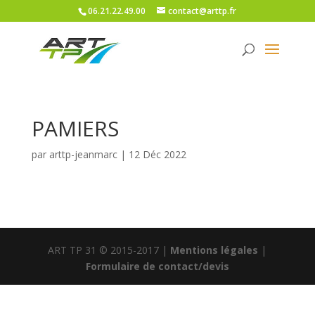
06.21.22.49.00
contact@arttp.fr
PAMIERS
par
arttp-jeanmarc
|
12 Déc 2022
ART TP 31 © 2015-2017 |
Mentions légales
|
Formulaire de contact/devis