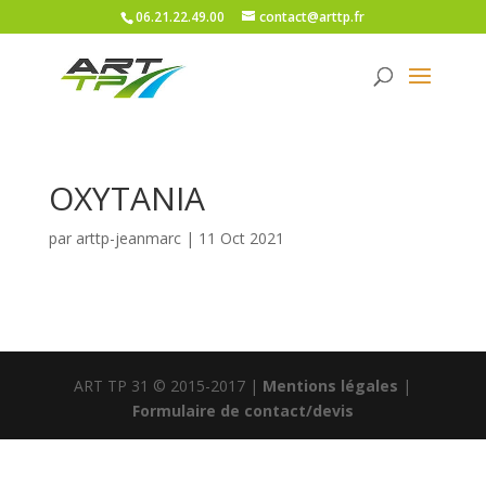
06.21.22.49.00
contact@arttp.fr
OXYTANIA
par
arttp-jeanmarc
|
11 Oct 2021
ART TP 31 © 2015-2017 |
Mentions légales
|
Formulaire de contact/devis