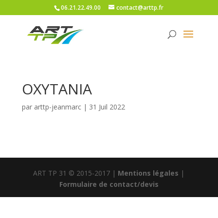
06.21.22.49.00
contact@arttp.fr
OXYTANIA
par
arttp-jeanmarc
|
31 Juil 2022
ART TP 31 © 2015-2017 |
Mentions légales
|
Formulaire de contact/devis