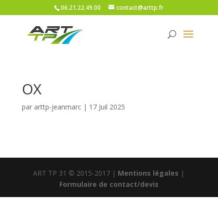
06.21.22.49.00
contact@arttp.fr
OX
par
arttp-jeanmarc
|
17 Juil 2025
ART TP 31 © 2015-2017 |
Mentions légales
|
Formulaire de contact/devis