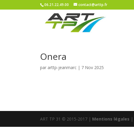
06.21.22.49.00
contact@arttp.fr
Onera
par
arttp-jeanmarc
|
7 Nov 2025
ART TP 31 © 2015-2017 |
Mentions légales