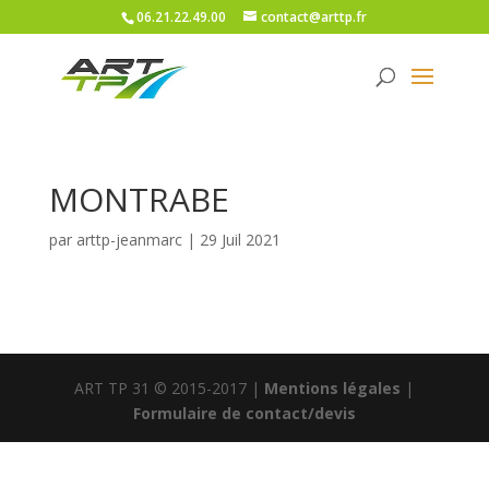
06.21.22.49.00
contact@arttp.fr
MONTRABE
par
arttp-jeanmarc
|
29 Juil 2021
ART TP 31 © 2015-2017 |
Mentions légales
|
Formulaire de contact/devis