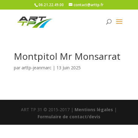
06.21.22.49.00
contact@arttp.fr
Montpitol Mr Monsarrat
par
arttp-jeanmarc
|
13 Juin 2025
ART TP 31 © 2015-2017 |
Mentions légales
|
Formulaire de contact/devis