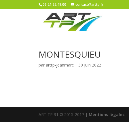
06.21.22.49.00
contact@arttp.fr
MONTESQUIEU
par
arttp-jeanmarc
|
30 Juin 2022
ART TP 31 © 2015-2017 |
Mentions légales