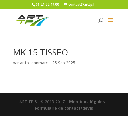
06.21.22.49.00
contact@arttp.fr
MK 15 TISSEO
par
arttp-jeanmarc
|
25 Sep 2025
ART TP 31 © 2015-2017 |
Mentions légales
|
Formulaire de contact/devis