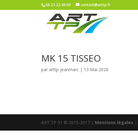
06.21.22.49.00
contact@arttp.fr
MK 15 TISSEO
par
arttp-jeanmarc
|
13 Mai 2026
ART TP 31 © 2015-2017 |
Mentions légales