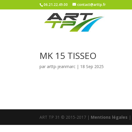
06.21.22.49.00
contact@arttp.fr
MK 15 TISSEO
par
arttp-jeanmarc
|
18 Sep 2025
ART TP 31 © 2015-2017 |
Mentions légales