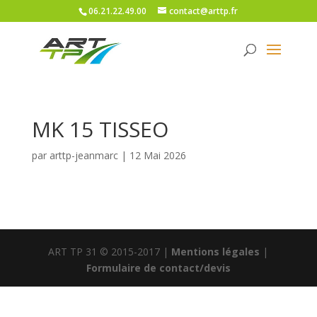
06.21.22.49.00
contact@arttp.fr
MK 15 TISSEO
par
arttp-jeanmarc
|
12 Mai 2026
ART TP 31 © 2015-2017 |
Mentions légales
|
Formulaire de contact/devis