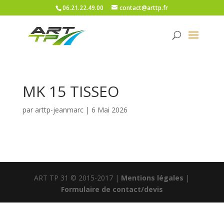
06.21.22.49.00
contact@arttp.fr
MK 15 TISSEO
par
arttp-jeanmarc
|
6 Mai 2026
ART TP 31 © 2015-2017 |
Mentions légales
|
Formulaire de contact/devis