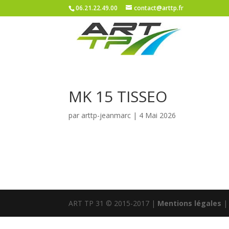
06.21.22.49.00
contact@arttp.fr
MK 15 TISSEO
par
arttp-jeanmarc
|
4 Mai 2026
ART TP 31 © 2015-2017 |
Mentions légales