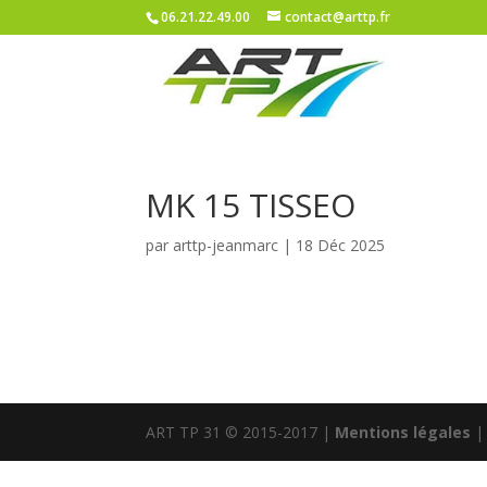
06.21.22.49.00
contact@arttp.fr
MK 15 TISSEO
par
arttp-jeanmarc
|
18 Déc 2025
ART TP 31 © 2015-2017 |
Mentions légales