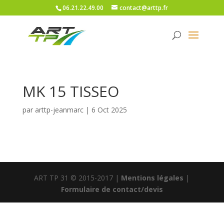
06.21.22.49.00
contact@arttp.fr
MK 15 TISSEO
par
arttp-jeanmarc
|
6 Oct 2025
ART TP 31 © 2015-2017 |
Mentions légales
|
Formulaire de contact/devis