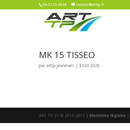
06.21.22.49.00
contact@arttp.fr
MK 15 TISSEO
par
arttp-jeanmarc
|
3 Oct 2025
ART TP 31 © 2015-2017 |
Mentions légales