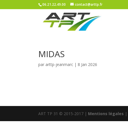
06.21.22.49.00
contact@arttp.fr
MIDAS
par
arttp-jeanmarc
|
8 Jan 2026
ART TP 31 © 2015-2017 |
Mentions légales