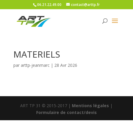
06.21.22.49.00
contact@arttp.fr
MATERIELS
par
arttp-jeanmarc
|
28 Avr 2026
ART TP 31 © 2015-2017 |
Mentions légales
|
Formulaire de contact/devis