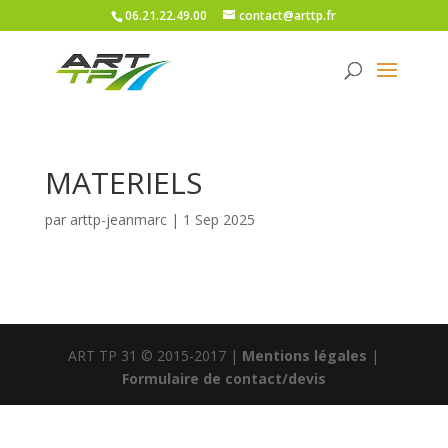
06.21.22.49.00
contact@arttp.fr
MATERIELS
par
arttp-jeanmarc
|
1 Sep 2025
ART TP 31 © 2015-2017 |
Mentions légales
|
Formulaire de contact/devis