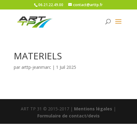
06.21.22.49.00
contact@arttp.fr
MATERIELS
par
arttp-jeanmarc
|
1 Juil 2025
ART TP 31 © 2015-2017 |
Mentions légales
|
Formulaire de contact/devis