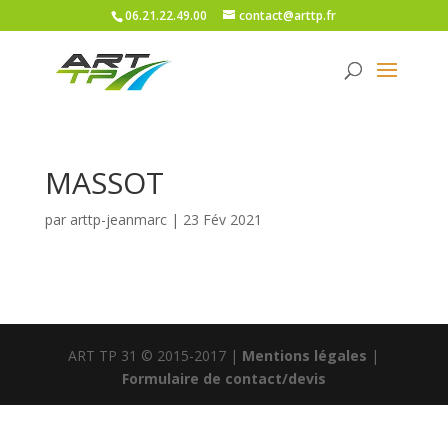
06.21.22.49.00
contact@arttp.fr
MASSOT
par
arttp-jeanmarc
|
23 Fév 2021
ART TP 31 © 2015-2017 |
Mentions légales
|
Formulaire de contact/devis