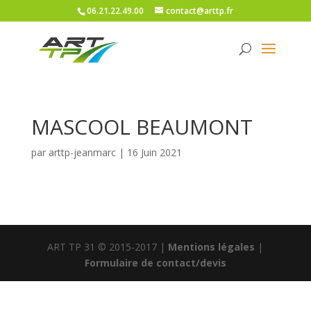
06.21.22.49.00
contact@arttp.fr
MASCOOL BEAUMONT
par
arttp-jeanmarc
|
16 Juin 2021
ART TP 31 © 2015-2017 |
Mentions légales
|
Formulaire de contact/devis