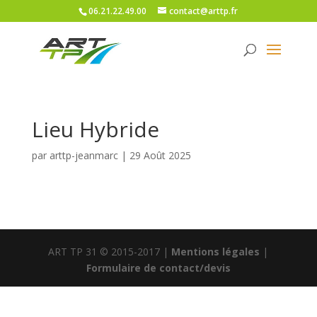
06.21.22.49.00
contact@arttp.fr
Lieu Hybride
par
arttp-jeanmarc
|
29 Août 2025
ART TP 31 © 2015-2017 |
Mentions légales
|
Formulaire de contact/devis