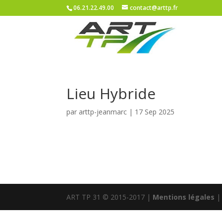
06.21.22.49.00
contact@arttp.fr
Lieu Hybride
par
arttp-jeanmarc
|
17 Sep 2025
ART TP 31 © 2015-2017 |
Mentions légales