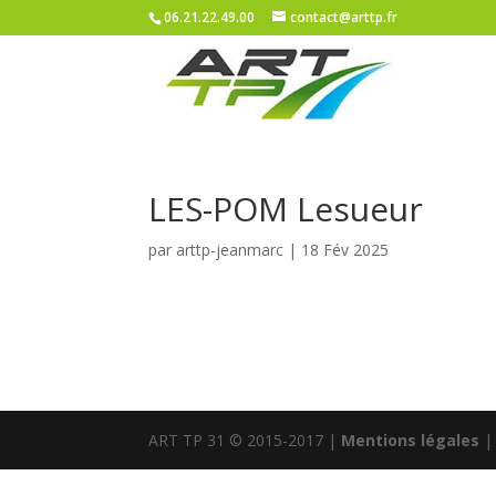
06.21.22.49.00
contact@arttp.fr
LES-POM Lesueur
par
arttp-jeanmarc
|
18 Fév 2025
ART TP 31 © 2015-2017 |
Mentions légales