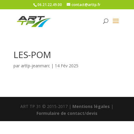
06.21.22.49.00
contact@arttp.fr
LES-POM
par
arttp-jeanmarc
|
14 Fév 2025
ART TP 31 © 2015-2017 |
Mentions légales
|
Formulaire de contact/devis