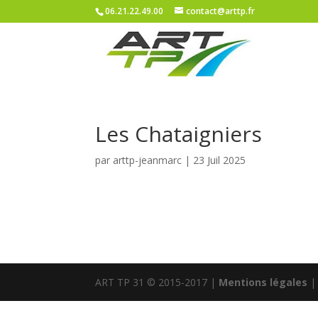
06.21.22.49.00
contact@arttp.fr
Les Chataigniers
par
arttp-jeanmarc
|
23 Juil 2025
ART TP 31 © 2015-2017 |
Mentions légales