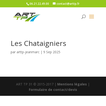
06.21.22.49.00
contact@arttp.fr
Les Chataigniers
par
arttp-jeanmarc
|
9 Sep 2025
ART TP 31 © 2015-2017 |
Mentions légales
|
Formulaire de contact/devis