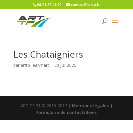
06.21.22.49.00
contact@arttp.fr
Les Chataigniers
par
arttp-jeanmarc
|
30 Juil 2025
ART TP 31 © 2015-2017 |
Mentions légales
|
Formulaire de contact/devis