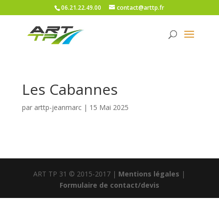
06.21.22.49.00
contact@arttp.fr
Les Cabannes
par
arttp-jeanmarc
|
15 Mai 2025
ART TP 31 © 2015-2017 |
Mentions légales
|
Formulaire de contact/devis