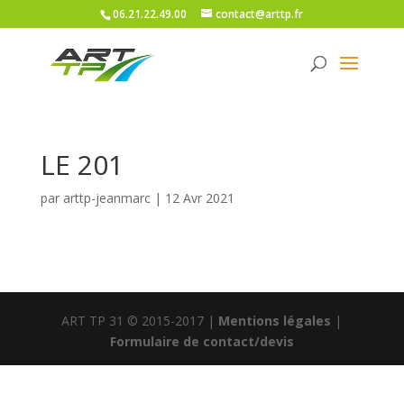
06.21.22.49.00
contact@arttp.fr
LE 201
par
arttp-jeanmarc
|
12 Avr 2021
ART TP 31 © 2015-2017 |
Mentions légales
|
Formulaire de contact/devis