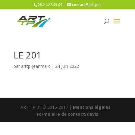
06.21.22.49.00
contact@arttp.fr
LE 201
par
arttp-jeanmarc
|
24 Juin 2022
ART TP 31 © 2015-2017 |
Mentions légales
|
Formulaire de contact/devis