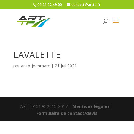
06.21.22.49.00
contact@arttp.fr
LAVALETTE
par
arttp-jeanmarc
|
21 Juil 2021
ART TP 31 © 2015-2017 |
Mentions légales
|
Formulaire de contact/devis