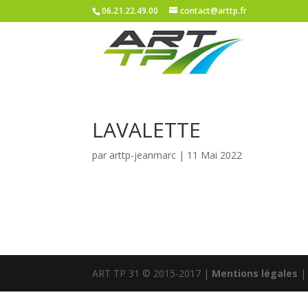
06.21.22.49.00
contact@arttp.fr
LAVALETTE
par
arttp-jeanmarc
|
11 Mai 2022
ART TP 31 © 2015-2017 |
Mentions légales