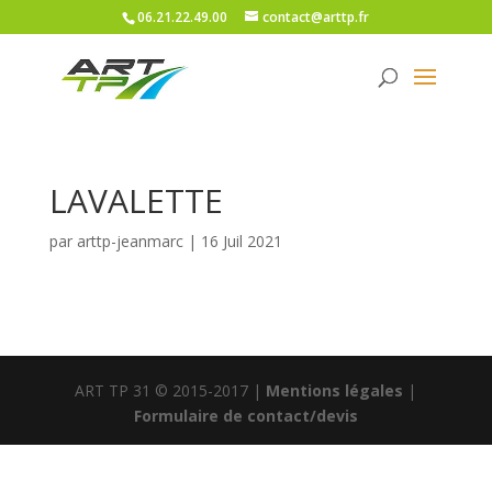
06.21.22.49.00
contact@arttp.fr
LAVALETTE
par
arttp-jeanmarc
|
16 Juil 2021
ART TP 31 © 2015-2017 |
Mentions légales
|
Formulaire de contact/devis