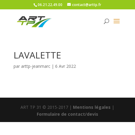
06.21.22.49.00
contact@arttp.fr
LAVALETTE
par
arttp-jeanmarc
|
6 Avr 2022
ART TP 31 © 2015-2017 |
Mentions légales
|
Formulaire de contact/devis