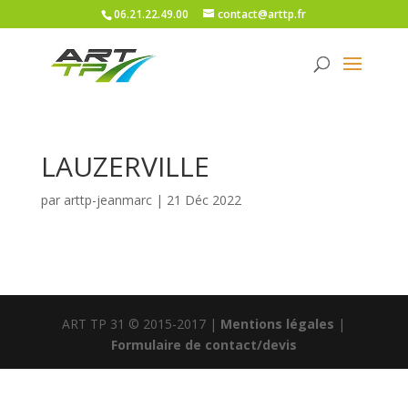
06.21.22.49.00
contact@arttp.fr
LAUZERVILLE
par
arttp-jeanmarc
|
21 Déc 2022
ART TP 31 © 2015-2017 |
Mentions légales
|
Formulaire de contact/devis