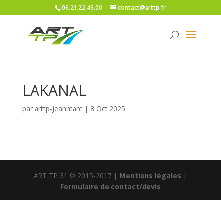
06.21.22.49.00
contact@arttp.fr
LAKANAL
par
arttp-jeanmarc
|
8 Oct 2025
ART TP 31 © 2015-2017 |
Mentions légales
|
Formulaire de contact/devis