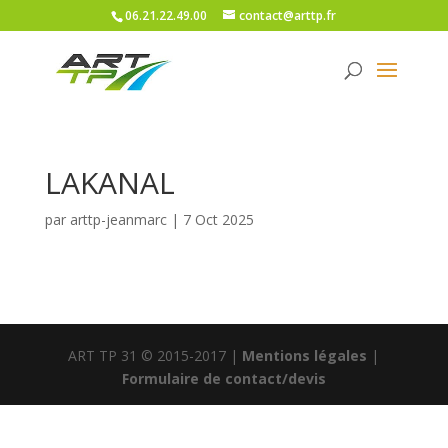
06.21.22.49.00
contact@arttp.fr
LAKANAL
par
arttp-jeanmarc
|
7 Oct 2025
ART TP 31 © 2015-2017 |
Mentions légales
|
Formulaire de contact/devis