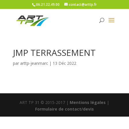
06.21.22.49.00
contact@arttp.fr
JMP TERRASSEMENT
par
arttp-jeanmarc
|
13 Déc 2022
ART TP 31 © 2015-2017 |
Mentions légales
|
Formulaire de contact/devis