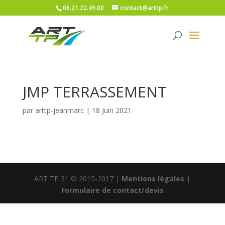
06.21.22.49.00
contact@arttp.fr
JMP TERRASSEMENT
par
arttp-jeanmarc
|
18 Juin 2021
ART TP 31 © 2015-2017 |
Mentions légales
|
Formulaire de contact/devis