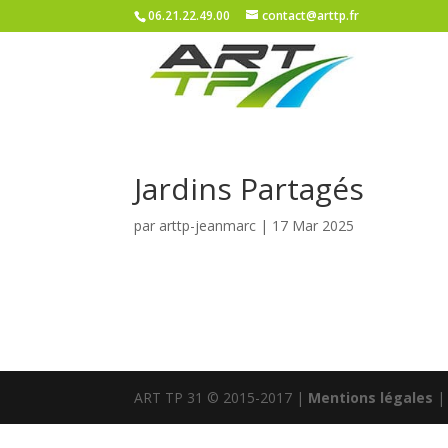
06.21.22.49.00
contact@arttp.fr
Jardins Partagés
par
arttp-jeanmarc
|
17 Mar 2025
ART TP 31 © 2015-2017 |
Mentions légales