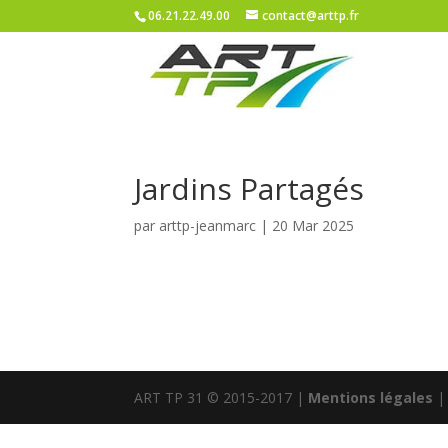
06.21.22.49.00
contact@arttp.fr
Jardins Partagés
par
arttp-jeanmarc
|
20 Mar 2025
ART TP 31 © 2015-2017 |
Mentions légales