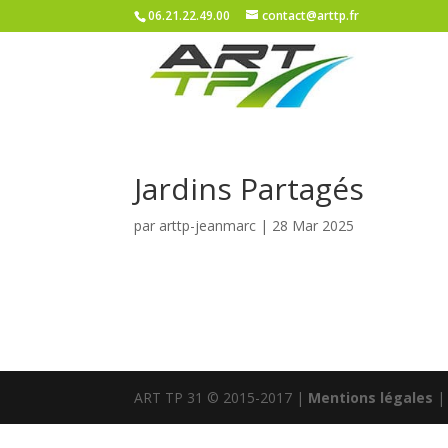
06.21.22.49.00
contact@arttp.fr
Jardins Partagés
par
arttp-jeanmarc
|
28 Mar 2025
ART TP 31 © 2015-2017 |
Mentions légales