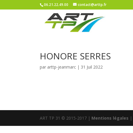
06.21.22.49.00
contact@arttp.fr
HONORE SERRES
par
arttp-jeanmarc
|
31 Juil 2022
ART TP 31 © 2015-2017 |
Mentions légales