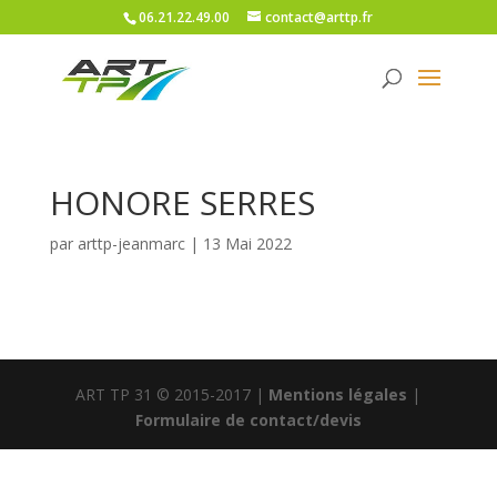
06.21.22.49.00
contact@arttp.fr
HONORE SERRES
par
arttp-jeanmarc
|
13 Mai 2022
ART TP 31 © 2015-2017 |
Mentions légales
|
Formulaire de contact/devis