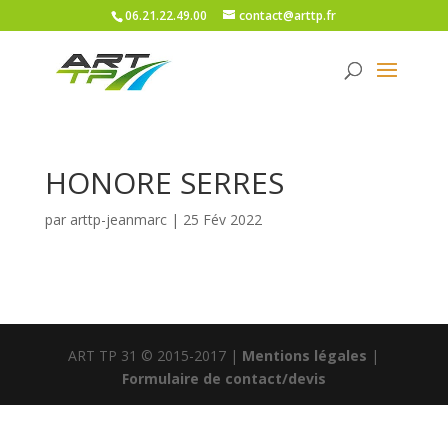
06.21.22.49.00
contact@arttp.fr
HONORE SERRES
par
arttp-jeanmarc
|
25 Fév 2022
ART TP 31 © 2015-2017 |
Mentions légales
|
Formulaire de contact/devis