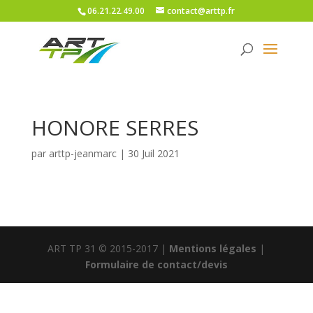
06.21.22.49.00
contact@arttp.fr
HONORE SERRES
par
arttp-jeanmarc
|
30 Juil 2021
ART TP 31 © 2015-2017 |
Mentions légales
|
Formulaire de contact/devis